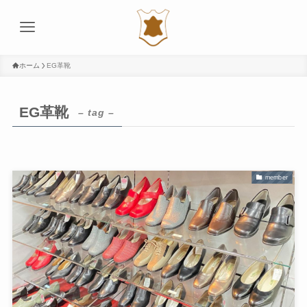
ホーム
EG革靴
EG革靴
– tag –
member