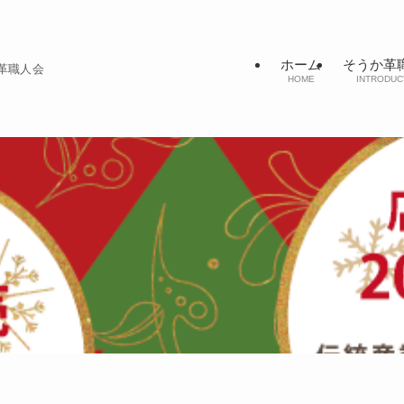
ホーム
そうか革
か革職人会
HOME
INTRODUC