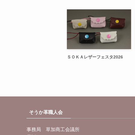
ＳＯＫＡレザーフェスタ2026
そうか革職人会
事務局 草加商工会議所