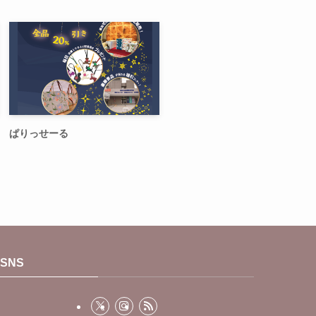
ぱりっせーる
SNS