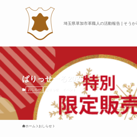
埼玉県草加市革職人の活動報告 | そう
ぱりっせーる2025
おしらせ
ぱりっせ
イベント
ホーム
おしらせ